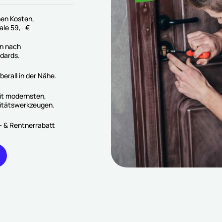
hen Kosten,
le 59,- €
en nach
dards.
berall in der Nähe.
it modernsten,
itätswerkzeugen.
 & Rentnerrabatt
etzt
rufen