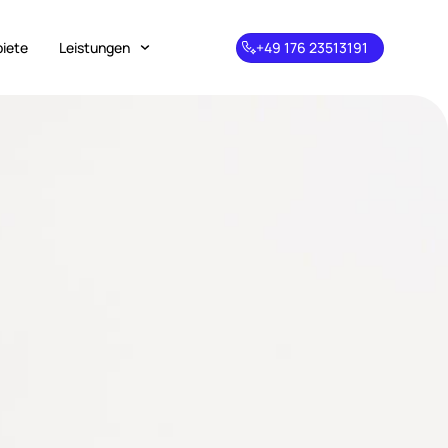
biete
Leistungen
+49 176 23513191
+49 176
23513191