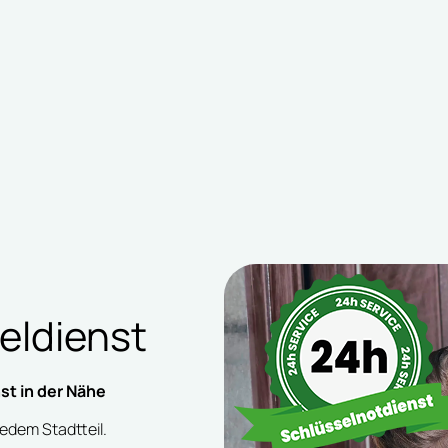
eldienst
st in der Nähe
jedem Stadtteil.