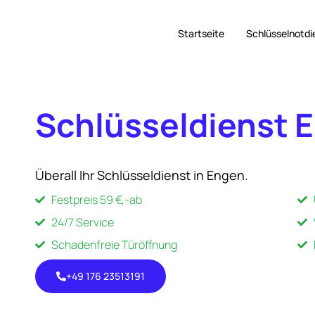
Startseite
Schlüsselnotdi
Schlüsseldienst 
Überall Ihr Schlüsseldienst in Engen.
Festpreis 59 €,-ab
24/7 Service
Schadenfreie Türöffnung
+49 176 23513191
+49 176
23513191