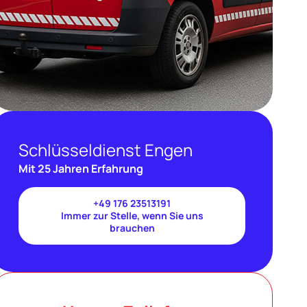
Schlüsseldienst Engen
Mit 25 Jahren Erfahrung
+49 176 23513191
Immer zur Stelle, wenn Sie uns
brauchen