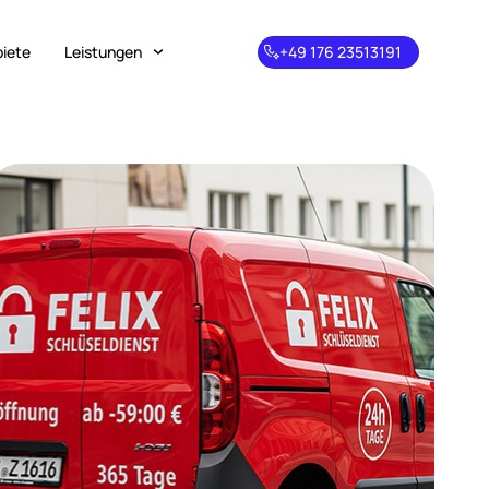
biete
Leistungen
+49 176 23513191
+49 176
23513191