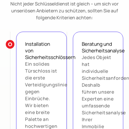
Nicht jeder Schlüsseldienst ist gleich – um sich vor
unseriösen Anbietern zu schützen, sollten Sie auf
folgende Kriterien achten:
Installation
Beratung und
von
Sicherheitsanalyse
Sicherheitsschlössern
Jedes Objekt
Ein solides
hat
Türschloss ist
individuelle
die erste
Sicherheitsanforde
Verteidigungslinie
Deshalb
gegen
führen unsere
Einbrüche.
Experten eine
Wir bieten
umfassende
eine breite
Sicherheitsanalyse
Palette an
Ihrer
hochwertigen
Immobilie