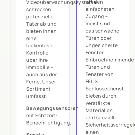
oft den
Videoüberwachungssysteme
einfachsten
schrecken
Zugang –
potenzielle
meist sind
Täter ab und
das schwache
bieten Ihnen
Türen oder
eine
ungesicherte
lückenlose
Fenster.
Kontrolle
Einbruchhemmende
über Ihre
Türen und
Immobilie –
Fenster von
auch aus der
FELIX
Ferne. Unser
Schlüsseldienst
Sortiment
bieten durch
umfasst:
verstärkte
Bewegungssensoren
Materialien
mit Echtzeit-
und spezielle
Benachrichtigung,
Sicherheitsverriege
einen
Smarte