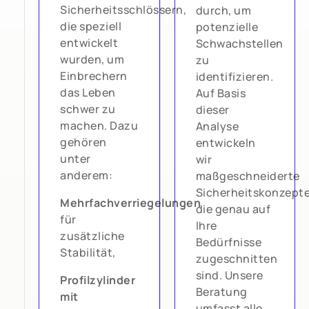
Sicherheitsschlössern,
durch, um
die speziell
potenzielle
entwickelt
Schwachstellen
wurden, um
zu
Einbrechern
identifizieren.
das Leben
Auf Basis
schwer zu
dieser
machen. Dazu
Analyse
gehören
entwickeln
unter
wir
anderem:
maßgeschneiderte
Sicherheitskonzepte
Mehrfachverriegelungen
die genau auf
für
Ihre
zusätzliche
Bedürfnisse
Stabilität,
zugeschnitten
sind. Unsere
Profilzylinder
Beratung
mit
umfasst alle