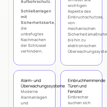
Aufbohrschutz
,
wichtigen
Schließanlagen
Aspekte des
mit
Einbruchschutzes,
Sicherheitskarte
,
von
die
mechanischen
unbefugtes
Sicherheitsmaßnah
Nachmachen
bis hin zu
der Schlüssel
elektronischen
verhindern.
Überwachungssyste
Alarm- und
Einbruchhemmende
Überwachungssysteme
Türen und
Fenster
Moderne
Einbrecher
Alarmanlagen
suchen sich
und