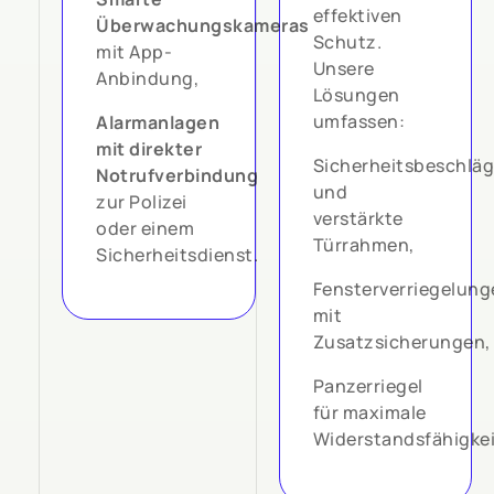
effektiven
Überwachungskameras
Schutz.
mit App-
Unsere
Anbindung,
Lösungen
umfassen:
Alarmanlagen
mit direkter
Sicherheitsbeschlä
Notrufverbindung
und
zur Polizei
verstärkte
oder einem
Türrahmen,
Sicherheitsdienst.
Fensterverriegelung
mit
Zusatzsicherungen,
Panzerriegel
für maximale
Widerstandsfähigkei