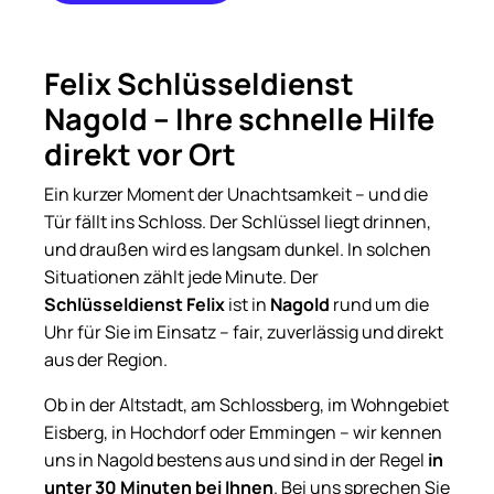
+49 176
23513191
Felix Schlüsseldienst
Nagold – Ihre schnelle Hilfe
direkt vor Ort
Ein kurzer Moment der Unachtsamkeit – und die
Tür fällt ins Schloss. Der Schlüssel liegt drinnen,
und draußen wird es langsam dunkel. In solchen
Situationen zählt jede Minute. Der
Schlüsseldienst Felix
ist in
Nagold
rund um die
Uhr für Sie im Einsatz – fair, zuverlässig und direkt
aus der Region.
Ob in der Altstadt, am Schlossberg, im Wohngebiet
Eisberg, in Hochdorf oder Emmingen – wir kennen
uns in Nagold bestens aus und sind in der Regel
in
unter 30 Minuten bei Ihnen
. Bei uns sprechen Sie