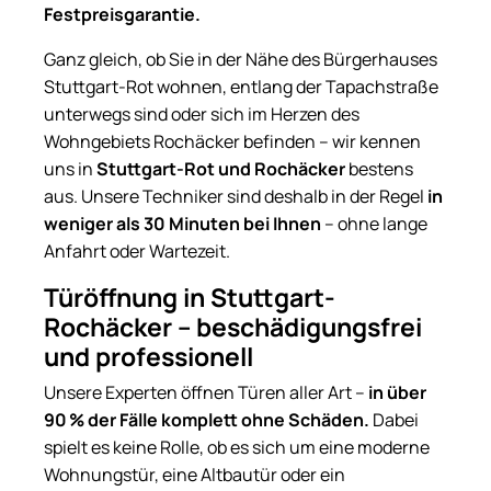
Festpreisgarantie.
Ganz gleich, ob Sie in der Nähe des Bürgerhauses
Stuttgart-Rot wohnen, entlang der Tapachstraße
unterwegs sind oder sich im Herzen des
Wohngebiets Rochäcker befinden – wir kennen
uns in
Stuttgart-Rot und Rochäcker
bestens
aus. Unsere Techniker sind deshalb in der Regel
in
weniger als 30 Minuten bei Ihnen
– ohne lange
Anfahrt oder Wartezeit.
Türöffnung in Stuttgart-
Rochäcker – beschädigungsfrei
und professionell
Unsere Experten öffnen Türen aller Art –
in über
90 % der Fälle komplett ohne Schäden.
Dabei
spielt es keine Rolle, ob es sich um eine moderne
Wohnungstür, eine Altbautür oder ein