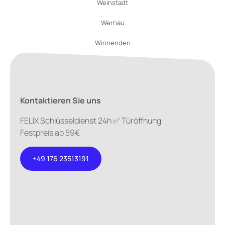
Weinstadt
Wernau
Winnenden
Kontaktieren Sie uns
FELIX Schlüsseldienst 24h ✅ Türöffnung
Festpreis ab 59€
+49 176 23513191
+49 176
23513191