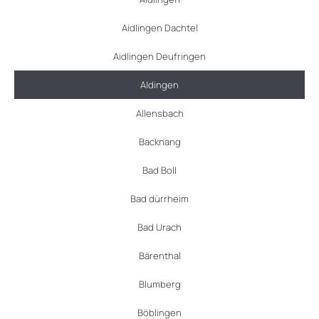
Aidlingen Dachtel
Aidlingen Deufringen
Aldingen
Allensbach
Backnang
Bad Boll
Bad dürrheim
Bad Urach
Bärenthal
Blumberg
Böblingen