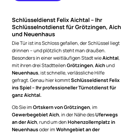
+49 176
23513191
Schlüsseldienst Felix Aichtal – Ihr
Schlüsselnotdienst für Grötzingen, Aich
und Neuenhaus
Die Tür ist ins Schloss gefallen, der Schlüssel liegt
drinnen – und plötzlich steht man draußen.
Besonders in einer weitläufigen Stadt wie
Aichtal
,
mit ihren drei Stadtteilen
Grötzingen
,
Aich
und
Neuenhaus
, ist schnelle, verlässliche Hilfe
gefragt. Genau hier kommt
Schlüsseldienst Felix
ins Spiel – Ihr professioneller Türnotdienst für
ganz Aichtal.
Ob Sie im
Ortskern von Grötzingen
, im
Gewerbegebiet Aich
, in der Nähe des
Uferwegs
an der Aich
, rund um den
Hohenzollernplatz in
Neuenhaus
oder im
Wohngebiet an der