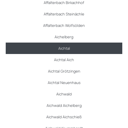
Affalterbach Birkachhof
Affalterbach Steinächle
Affalterbach Wolfsölden
Aichelberg
Aichtal
Aichtal Aich
Aichtal Grötzingen
Aichtal Neuenhaus
Aichwald
Aichwald Aichelberg
Aichwald Aichschieß