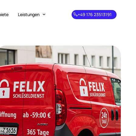
biete
Leistungen
+49 176 23513191
+49 176
23513191