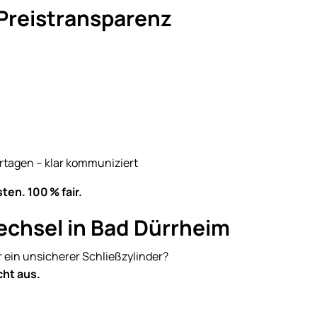
e Preistransparenz
rtagen – klar kommuniziert
en. 100 % fair.
echsel in Bad Dürrheim
r ein unsicherer Schließzylinder?
cht aus.