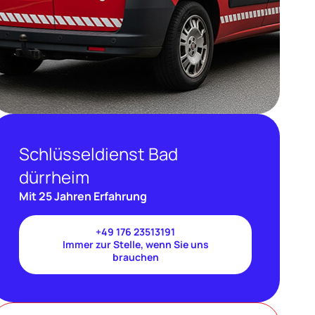
Schlüsseldienst Bad
dürrheim
Mit 25 Jahren Erfahrung
+49 176 23513191
Immer zur Stelle, wenn Sie uns
brauchen