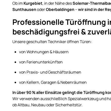
Ob im
Kurgebiet
, in der Nähe des
Solemar-Thermalba
Sunthausen
oder
Oberbaldingen
–
wir sind in der R
Professionelle Türöffnung 
beschädigungsfrei & zuverl
Unsere geschulten Techniker öffnen Türen:
von Wohnungen & Häusern
von Ferienunterkünften
von Praxis- und Geschäftsräumen
von Kellern, Garagen & Nebenräumen
In über 90 % aller Einsätze gelingt die Türöffnung 
Wir verwenden ausschließlich Spezialwerkzeug und hand
ob Altbau, Neubau oder Sicherheitstür.