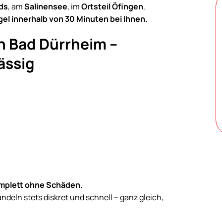
ds
, am
Salinensee
, im
Ortsteil Öfingen
,
egel innerhalb von 30 Minuten bei Ihnen.
in Bad Dürrheim –
ässig
komplett ohne Schäden.
eln stets diskret und schnell – ganz gleich,