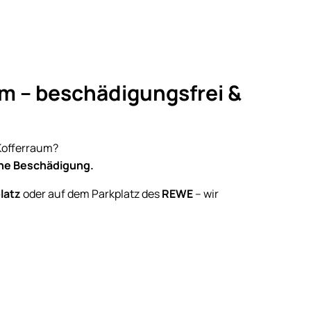
m – beschädigungsfrei &
 Kofferraum?
hne Beschädigung.
latz
oder auf dem Parkplatz des
REWE
– wir