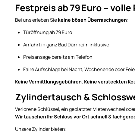
Festpreis ab 79 Euro – voll
Bei uns erleben Sie
keine bösen Überraschungen
:
Türöffnung ab 79 Euro
Anfahrt in ganz Bad Dürrheim inklusive
Preisansage bereits am Telefon
Faire Aufschläge bei Nacht, Wochenende oder Feie
Keine Vermittlungsgebühren. Keine versteckten Kost
Zylindertausch & Schlossw
Verlorene Schlüssel, ein geplatzter Mieterwechsel ode
Wir tauschen Ihr Schloss vor Ort schnell & fachgere
Unsere Zylinder bieten: