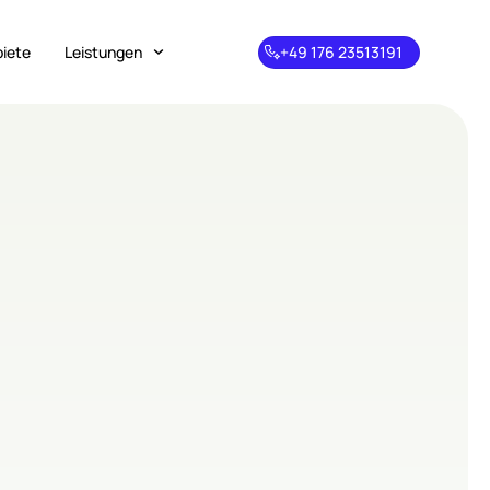
biete
Leistungen
+49 176 23513191
+49 176
23513191