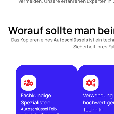
vermeiden. Unsere erfahrenen Experten in St
Worauf sollte man be
Das Kopieren eines
Autoschlüssels
ist ein tech
Sicherheit Ihres F
Fachkundige
Verwendung
Spezialisten
hochwertige
Autoschlüssel Felix
Technik: