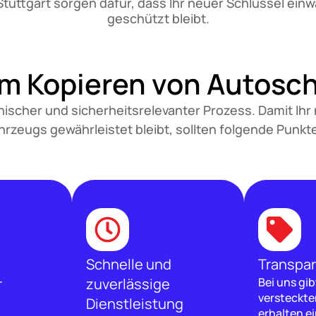
uttgart sorgen dafür, dass Ihr neuer Schlüssel einwa
geschützt bleibt.
im Kopieren von Autosc
nischer und sicherheitsrelevanter Prozess. Damit Ihr
ahrzeugs gewährleistet bleibt, sollten folgende Punk
Schnelle und
Transpar
r
zuverlässige
Bei uns gib
versteckte
Dienstleistung
erhalten ei