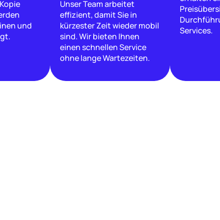
 Kopie
Unser Team arbeitet
Preisübers
erden
effizient, damit Sie in
Durchführ
inen und
kürzester Zeit wieder mobil
Services.
gt.
sind. Wir bieten Ihnen
einen schnellen Service
ohne lange Wartezeiten.