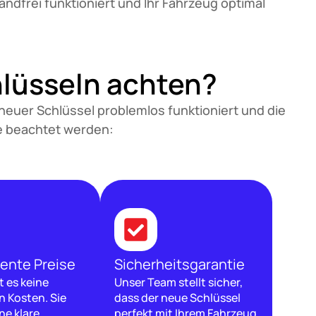
ndfrei funktioniert und Ihr Fahrzeug optimal
hlüsseln achten?
 neuer Schlüssel problemlos funktioniert und die
te beachtet werden:
ente Preise
Sicherheitsgarantie
t es keine
Unser Team stellt sicher,
n Kosten. Sie
dass der neue Schlüssel
ne klare
perfekt mit Ihrem Fahrzeug