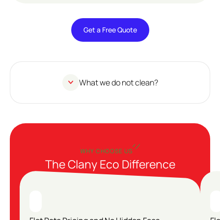
Get a Free Quote
Get a
Free
Quote
What we do not clean?
WHY CHOOSE US
The Clany Eco Difference