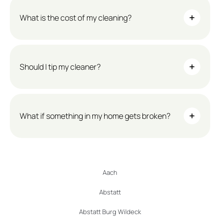
What is the cost of my cleaning?
Should I tip my cleaner?
What if something in my home gets broken?
Aach
Abstatt
Abstatt Burg Wildeck