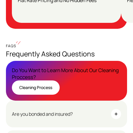
Flat Rate Pricing and No Hidden Fees
Fl
FAQS
Frequently Asked Questions
Do You Want to Learn More About Our Cleaning
Proccess?
Cleaning Process
Cleaning
Process
Are you bonded and insured?